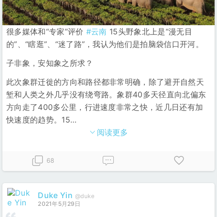
很多媒体和“专家”评价
#云南
15头野象北上是“漫无目
的”、“瞎逛”、“迷了路”，我认为他们是拍脑袋信口开河。
子非象，安知象之所求？
此次象群迁徙的方向和路径都非常明确，除了避开自然天
堑和人类之外几乎没有绕弯路。象群40多天径直向北偏东
方向走了400多公里，行进速度非常之快，近几日还有加
快速度的趋势。15
…
阅读更多
68
Duke Yin
@duke
2021年5月29日