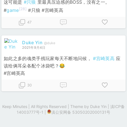
这可能是
#只狼
里最具压迫感的BOSS，没有之一。
[28]
#
game
#只狼 #宫崎英高
47
Duke Yin
@duke
2021年9月4日
如此之多的魂类手残玩家每天不断地问候，
#宫崎英高
应
该给俩耳朵各配个冰袋吧？😂
#宫崎英高
30
Keep Minutes | All Rights Reserved | Theme by
Duke Yin
|
滇ICP备
14003777号-1
|
滇公安网备 53050202000131号