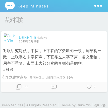

Keep Minutes
#对联
Duke Yin
@duke
2015年2月18日
对联讲究对仗，平仄，上下联的字数断句一致，词结构一
致，上联靠右末字仄声，下联靠左末字平声，语义衔接，
用字不重复。市面上大部分卖的春联都是病联。
#对联
泰龙建材商场
云南省保山市隆阳区永昌路116号
188
2
Keep Minutes | All Rights Reserved | Theme by
Duke Yin
|
滇ICP备