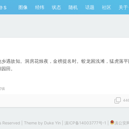
es
图像
经纬
状态
随机
话题
社区
关于
他乡遇故知。洞房花烛夜，金榜提名时。蛟龙困浅滩，猛虎落平
归园田。
窑镇
44
hts Reserved | Theme by
Duke Yin
|
滇ICP备14003777号-1
|
滇公安网备