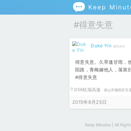

Keep Minut
#得意失意
Duke Yin
@duke
得意失意。久旱逢甘雨，
陌路，青梅嫁他人，落第
#得意失意
G56杭瑞高速
保山市隆阳区瓦
2015年6月25日
Keep Minutes | All Rig