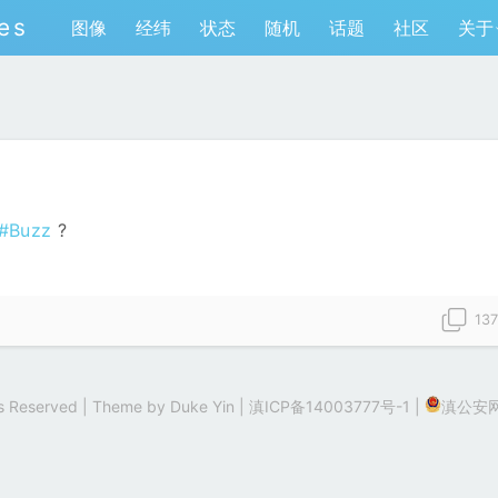
es
图像
经纬
状态
随机
话题
社区
关于
#Buzz
?
13
hts Reserved | Theme by
Duke Yin
|
滇ICP备14003777号-1
|
滇公安网备