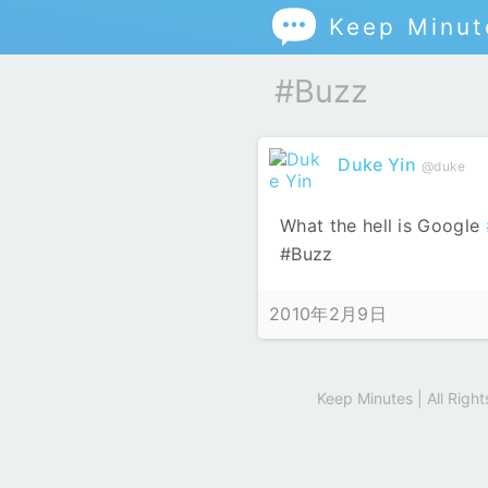

Keep Minut
#Buzz
Duke Yin
@duke
What the hell is Google
#Buzz
2010年2月9日
Keep Minutes | All Rig