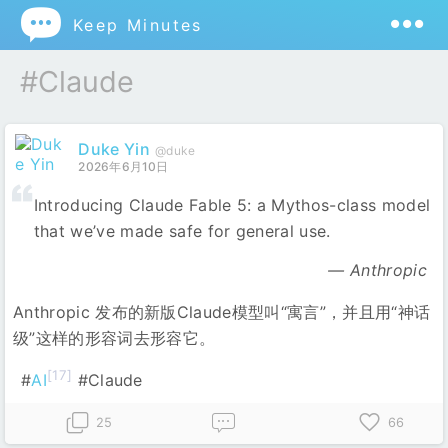

Keep Minutes
#Claude
Duke Yin
@duke
2026年6月10日
Introducing Claude Fable 5: a Mythos-class model
that we’ve made safe for general use.
Anthropic
Anthropic 发布的新版Claude模型叫“寓言”，并且用“神话
级”这样的形容词去形容它。
[17]
#
AI
#Claude
25
66