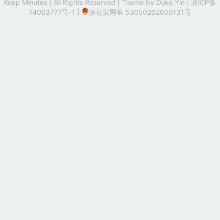
Keep Minutes | All Rights Reserved | Theme by
Duke Yin
|
滇ICP备
14003777号-1
|
滇公安网备 53050202000131号