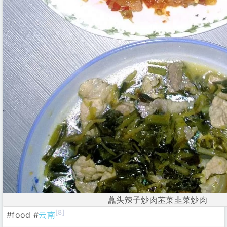
藠头辣子炒肉苤菜韭菜炒肉
[8]
#food #
云南