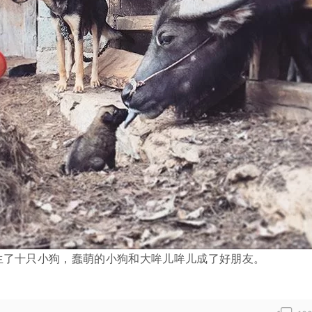
生了十只小狗，蠢萌的小狗和大哞儿哞儿成了好朋友。