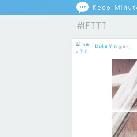

Keep Minut
#IFTTT
Duke Yin
@duke