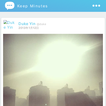

Keep Minutes
Duke Yin
@duke
2013年1月12日