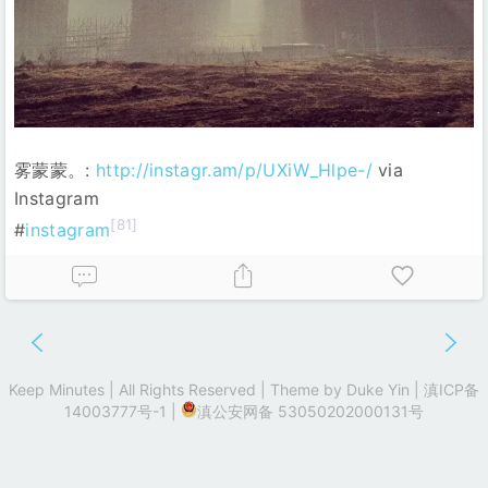
雾蒙蒙。:
http://instagr.am/p/UXiW_Hlpe-/
via
Instagram
[81]
#
instagram
Keep Minutes | All Rights Reserved | Theme by
Duke Yin
|
滇ICP备
14003777号-1
|
滇公安网备 53050202000131号