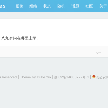
es
图像
经纬
状态
随机
话题
社区
关于
十八九岁问在哪里上学。
hts Reserved | Theme by
Duke Yin
|
滇ICP备14003777号-1
|
滇公安网备