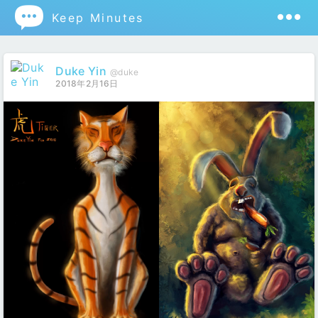

Keep Minutes
Duke Yin
@duke
2018年2月16日