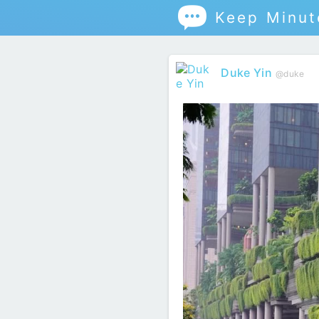

Keep Minut
Duke Yin
@duke