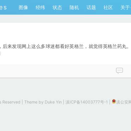
es
图像
经纬
状态
随机
话题
社区
关于
󠁥󠁮󠁧󠁿的，后来发现网上这么多球迷都看好英格兰，就觉得英格兰药丸
]
hts Reserved | Theme by
Duke Yin
|
滇ICP备14003777号-1
|
滇公安网备