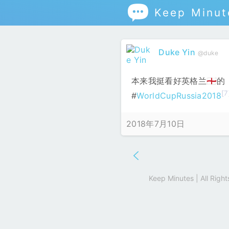

Keep Minut
Duke Yin
@duke
本来我挺看好英格兰🏴󠁧󠁢
[7
#
WorldCupRussia2018
2018年7月10日
Keep Minutes | All Rig