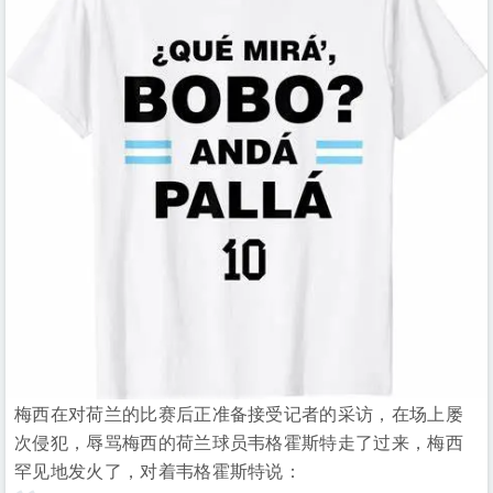
梅西在对荷兰的比赛后正准备接受记者的采访，在场上屡
次侵犯，辱骂梅西的荷兰球员韦格霍斯特走了过来，梅西
罕见地发火了，对着韦格霍斯特说：