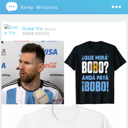

Keep Minutes
Duke Yin
@duke
2022年12月13日