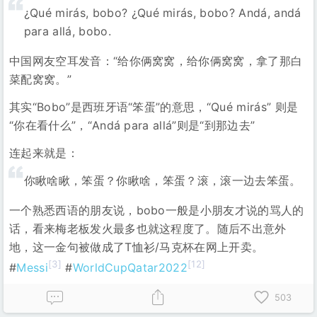
¿Qué mirás, bobo? ¿Qué mirás, bobo? Andá, andá
para allá, bobo.
中国网友空耳发音：“给你俩窝窝，给你俩窝窝，拿了那白
菜配窝窝。”
其实“Bobo”是西班牙语“笨蛋”的意思，“Qué mirás” 则是
“你在看什么”，“Andá para allá”则是“到那边去”
连起来就是：
你瞅啥瞅，笨蛋？你瞅啥，笨蛋？滚，滚一边去笨蛋。
一个熟悉西语的朋友说，bobo一般是小朋友才说的骂人的
话，看来梅老板发火最多也就这程度了。随后不出意外
地，这一金句被做成了T恤衫/马克杯在网上开卖。
[3]
[12]
#
Messi
#
WorldCupQatar2022
503