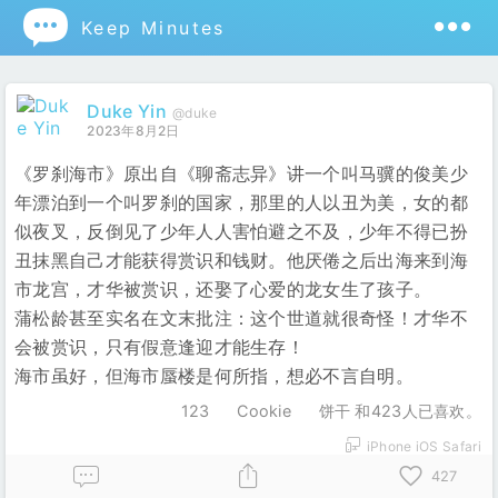

Keep Minutes
Duke Yin
@duke
2023年8月2日
《罗刹海市》原出自《聊斋志异》讲一个叫马骥的俊美少
年漂泊到一个叫罗刹的国家，那里的人以丑为美，女的都
似夜叉，反倒见了少年人人害怕避之不及，少年不得已扮
丑抹黑自己才能获得赏识和钱财。他厌倦之后出海来到海
市龙宫，才华被赏识，还娶了心爱的龙女生了孩子。
蒲松龄甚至实名在文末批注：这个世道就很奇怪！才华不
会被赏识，只有假意逢迎才能生存！
海市虽好，但海市蜃楼是何所指，想必不言自明。
123
Cookie
饼干 和423人已喜欢。
iPhone iOS Safari
427