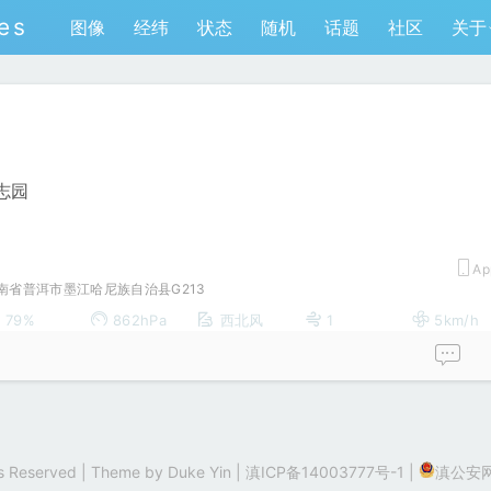
es
图像
经纬
状态
随机
话题
社区
关于
志园
Ap
南省普洱市墨江哈尼族自治县G213
79%
862hPa
西北风
1
5km/h
hts Reserved | Theme by
Duke Yin
|
滇ICP备14003777号-1
|
滇公安网备