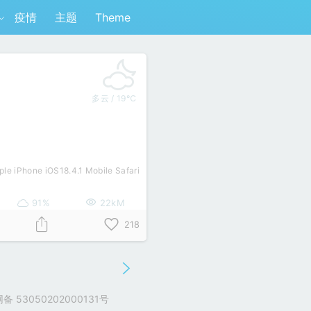
疫情
主题
Theme
多云 / 19℃
ple iPhone iOS18.4.1 Mobile Safari
91%
22kM
218
 53050202000131号