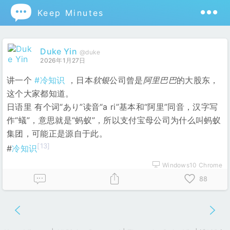

Keep Minutes
Duke Yin
@duke
2026年1月27日
讲一个
#冷知识
，日本
软银
公司曾是
阿里巴巴
的大股东，
这个大家都知道。
日语里 有个词“あり”读音“a ri”基本和“阿里”同音，汉字写
作“蟻”，意思就是“蚂蚁”，所以支付宝母公司为什么叫蚂蚁
集团，可能正是源自于此。
[13]
#
冷知识
Windows10 Chrome
88