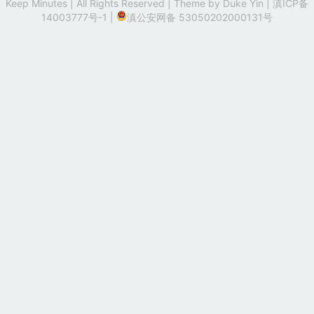
Keep Minutes | All Rights Reserved | Theme by
Duke Yin
|
滇ICP备
14003777号-1
|
滇公安网备 53050202000131号