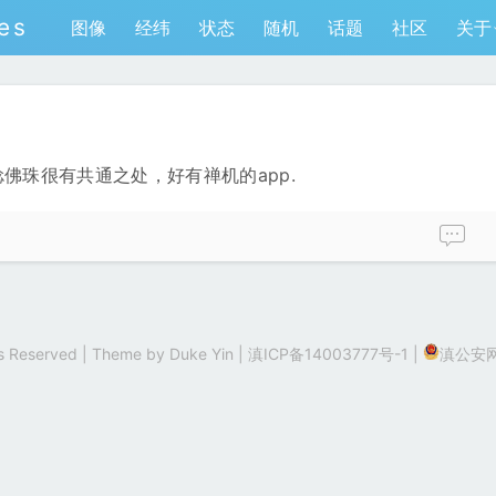
es
图像
经纬
状态
随机
话题
社区
关于
和捻佛珠很有共通之处，好有禅机的app.
hts Reserved | Theme by
Duke Yin
|
滇ICP备14003777号-1
|
滇公安网备