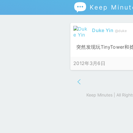

Keep Minut
Duke Yin
@duke
突然发现玩TinyTower
2012年3月6日
Keep Minutes | All Rig