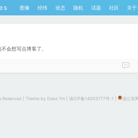
es
图像
经纬
状态
随机
话题
社区
关于
也不会想写点博客了。
hts Reserved | Theme by
Duke Yin
|
滇ICP备14003777号-1
|
滇公安网备