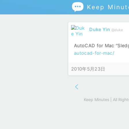

Keep Minut
Duke Yin
@duke
AutoCAD for Mac “Sled
autocad-for-mac/
2010年5月23日
Keep Minutes | All Rig