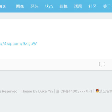
es
图像
经纬
状态
随机
话题
社区
关于
p://4sq.com/9zsjuW
hts Reserved | Theme by
Duke Yin
|
滇ICP备14003777号-1
|
滇公安网备