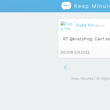

Keep Minut
Duke Yin
@duke
RT @krazyfrog: Can’t bel
2010年5月20日
Keep Minutes | All Rig