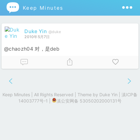

Keep Minutes
Duke Yin
@duke
2010年5月7日
@chaozh04 对，是deb
Keep Minutes | All Rights Reserved | Theme by
Duke Yin
|
滇ICP备
14003777号-1
|
滇公安网备 53050202000131号