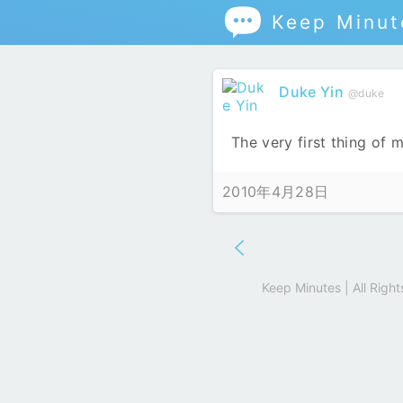

Keep Minut
Duke Yin
@duke
The very first thing of
2010年4月28日
Keep Minutes | All Rig