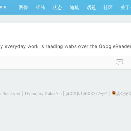
es
图像
经纬
状态
随机
话题
社区
关于
 my everyday work is reading webs over the GoogleReader
hts Reserved | Theme by
Duke Yin
|
滇ICP备14003777号-1
|
滇公安网备