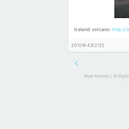
Iceland volcano:
http://
2010年4月21日
Keep Minutes | All Rig