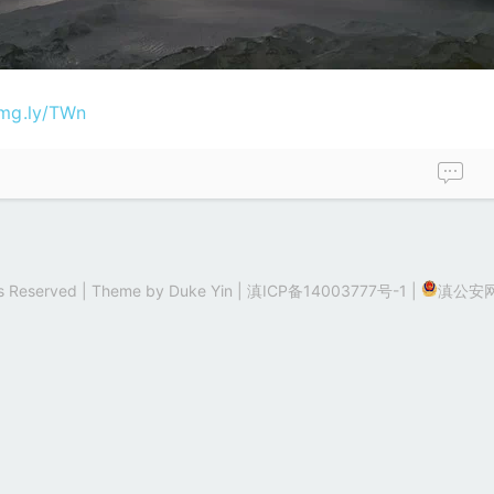
img.ly/TWn
hts Reserved | Theme by
Duke Yin
|
滇ICP备14003777号-1
|
滇公安网备