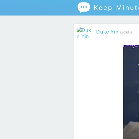

Keep Minut
Duke Yin
@duke