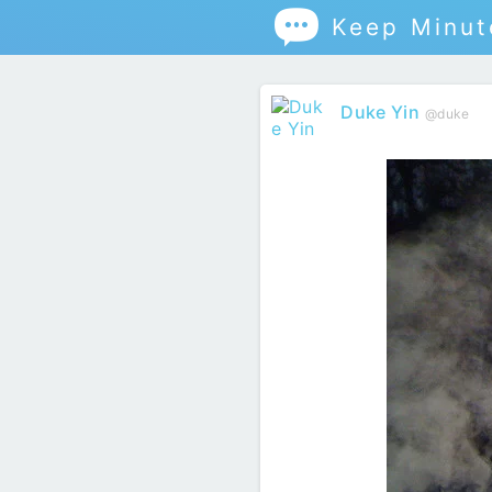

Keep Minut
Duke Yin
@duke