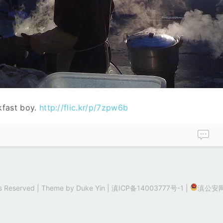
kfast boy.
http://flic.kr/p/7zpw6b
hts Reserved | Theme by
Duke Yin
|
滇ICP备14003777号-1
|
滇公安网备