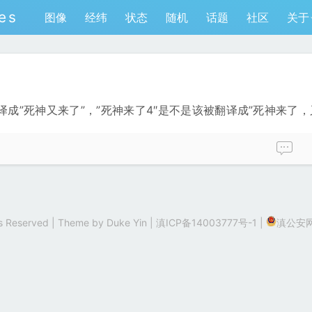
es
图像
经纬
状态
随机
话题
社区
关于
译成”死神又来了”，”死神来了4″是不是该被翻译成”死神来了
hts Reserved | Theme by
Duke Yin
|
滇ICP备14003777号-1
|
滇公安网备