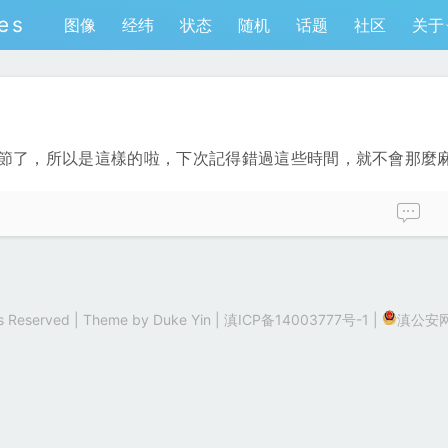
es
图像
经纬
状态
随机
话题
社区
关于
要國慶節了，所以是這樣的啦，下次記得錯過這些時間，就不會那麼
hts Reserved | Theme by
Duke Yin
|
滇ICP备14003777号-1
|
滇公安网备