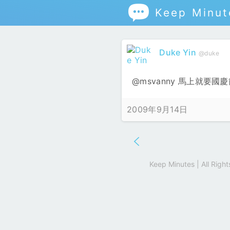

Keep Minut
Duke Yin
@duke
@msvanny 馬上就
2009年9月14日
Keep Minutes | All Rig