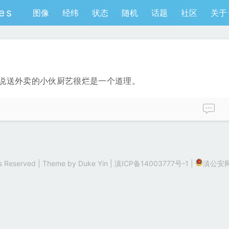
es
图像
经纬
状态
随机
话题
社区
关于
就跟说送外卖的小伙厨艺很烂是一个道理。
hts Reserved | Theme by
Duke Yin
|
滇ICP备14003777号-1
|
滇公安网备