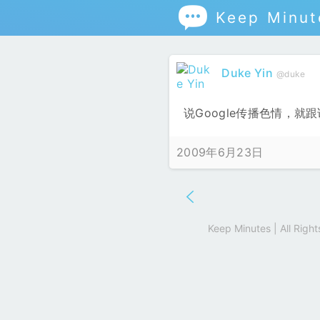

Keep Minut
Duke Yin
@duke
说Google传播色情，
2009年6月23日
Keep Minutes | All Rig