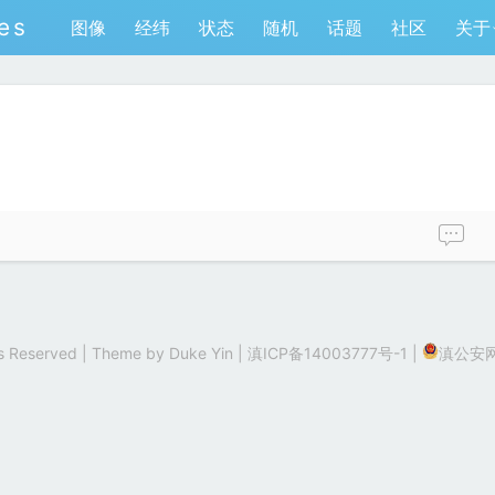
es
图像
经纬
状态
随机
话题
社区
关于
hts Reserved | Theme by
Duke Yin
|
滇ICP备14003777号-1
|
滇公安网备