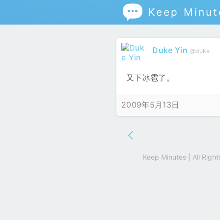

Keep Minut
Duke Yin
@duke
又下冰雹了。
2009年5月13日
Keep Minutes | All Rig