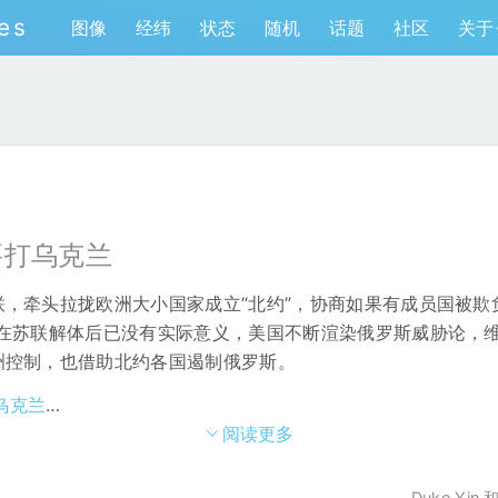
es
图像
经纬
状态
随机
话题
社区
关于
要打乌克兰
，牵头拉拢欧洲大小国家成立“北约”，协商如果有成员国被欺
，在苏联解体后已没有实际意义，美国不断渲染俄罗斯威胁论，
洲控制，也借助北约各国遏制俄罗斯。
乌克兰
…
阅读更多
Duke Yin