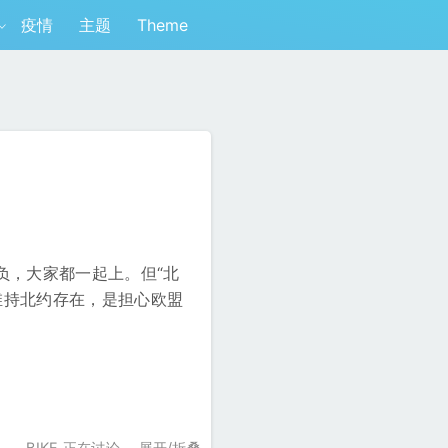
疫情
主题
Theme
负，大家都一起上。但“北
维持北约存在，是担心欧盟
和
BIKE 正在讨论。
展开/折叠