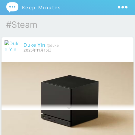

Keep Minutes
#steam
Duke Yin
@duke
2025年11月15日