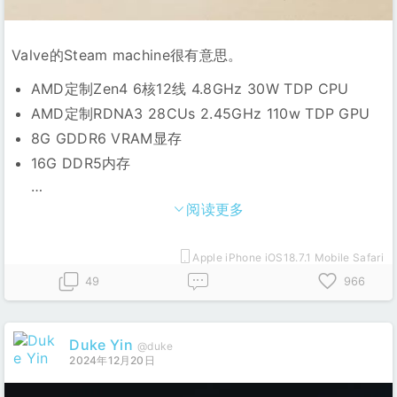
Valve的Steam machine很有意思。
AMD定制Zen4 6核12线 4.8GHz 30W TDP CPU
AMD定制RDNA3 28CUs 2.45GHz 110w TDP GPU
8G GDDR6 VRAM显存
16G DDR5内存
…
阅读更多
Apple iPhone iOS18.7.1 Mobile Safari
49
966
Duke Yin
@duke
2024年12月20日