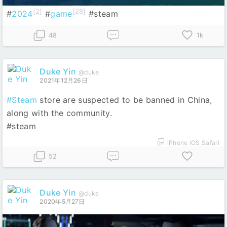
[2]
[28]
#
2024
#
game
#steam
48
1k
Duke Yin
@duke
2021年12月26日
#Steam
store are suspected to be banned in China,
along with the community.
#steam
iPhone iOS Safari
52
Duke Yin
@duke
2020年5月27日