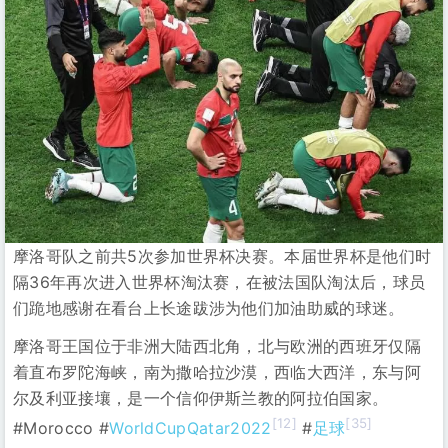
摩洛哥队之前共5次参加世界杯决赛。本届世界杯是他们时
隔36年再次进入世界杯淘汰赛，在被法国队淘汰后，球员
们跪地感谢在看台上长途跋涉为他们加油助威的球迷。
摩洛哥王国位于非洲大陆西北角，北与欧洲的西班牙仅隔
着直布罗陀海峡，南为撒哈拉沙漠，西临大西洋，东与阿
尔及利亚接壤，是一个信仰伊斯兰教的阿拉伯国家。
[12]
[35]
#Morocco #
WorldCupQatar2022
#
足球