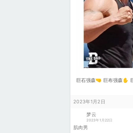
巨石强森🤜 巨布强森✋ 
2023年1月2日
梦云
2023年1月22日
肌肉男