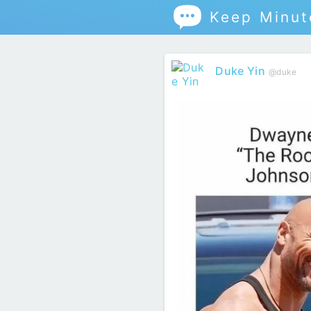

Keep Minut
Duke Yin
@duke