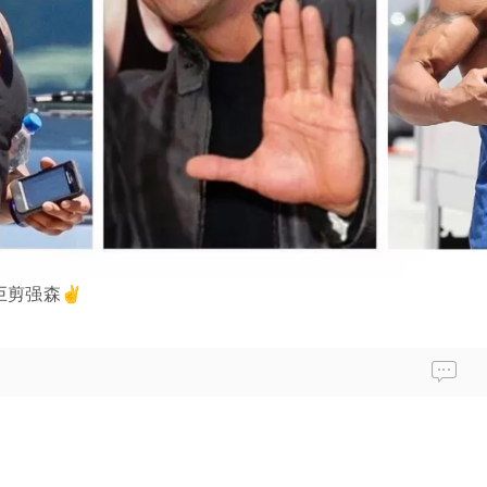
巨剪强森✌️